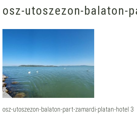
osz-utoszezon-balaton-pa
osz-utoszezon-balaton-part-zamardi-platan-hotel 3