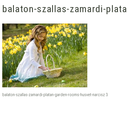
balaton-szallas-zamardi-plat
balaton-szallas-zamardi-platan-garden-rooms-husvet-narcisz 3