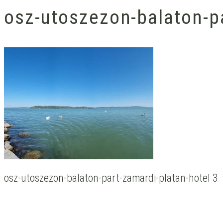
osz-utoszezon-balaton-pa
osz-utoszezon-balaton-part-zamardi-platan-hotel 3