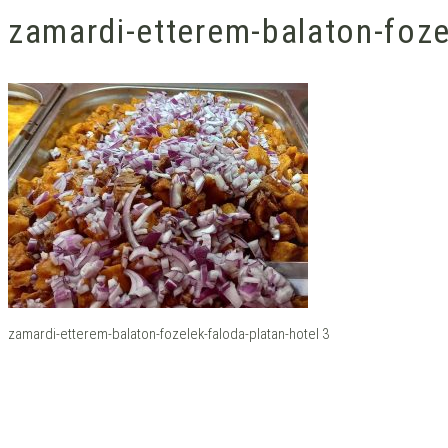
zamardi-etterem-balaton-foze
zamardi-etterem-balaton-fozelek-faloda-platan-hotel 3