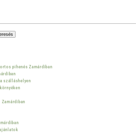
ortos pihenés Zamárdiban
márdiban
a szálláshelyen
 környéken
l Zamárdiban
amárdiban
ajánlatok