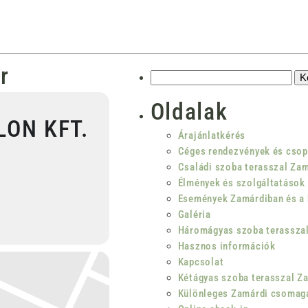
r
Keresés:
Oldalak
ON KFT.
Árajánlatkérés
Céges rendezvények és csop
Családi szoba terasszal Za
Élmények és szolgáltatások 
Események Zamárdiban és a
Galéria
Háromágyas szoba terassza
Hasznos információk
Kapcsolat
Kétágyas szoba terasszal Z
Különleges Zamárdi csomag