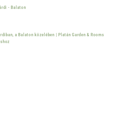
rdi - Balaton
rdiban, a Balaton közelében | Platán Garden & Rooms
áshoz