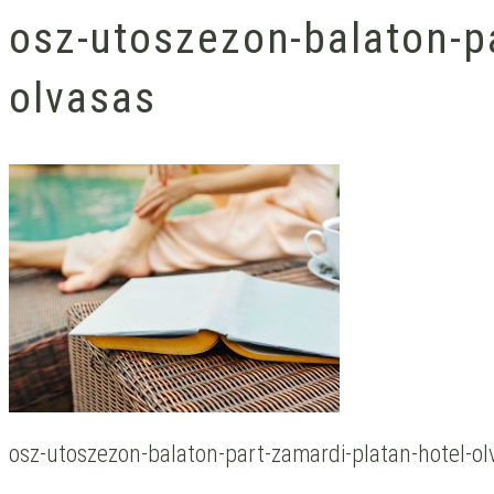
osz-utoszezon-balaton-pa
olvasas
osz-utoszezon-balaton-part-zamardi-platan-hotel-ol