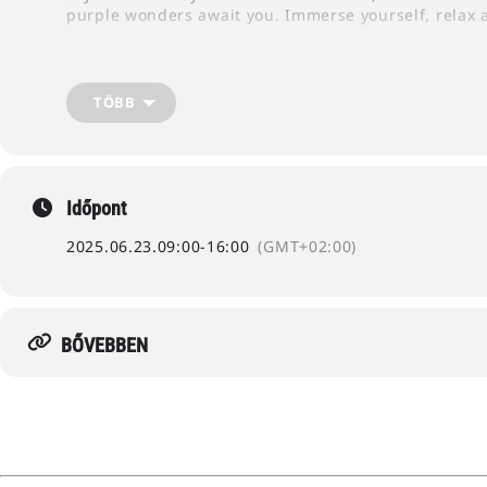
purple wonders await you. Immerse yourself, relax 
Photo:
Kőröshegyi Levendulás
TÖBB
Időpont
2025.06.23.
09:00
-
16:00
(GMT+02:00)
BŐVEBBEN