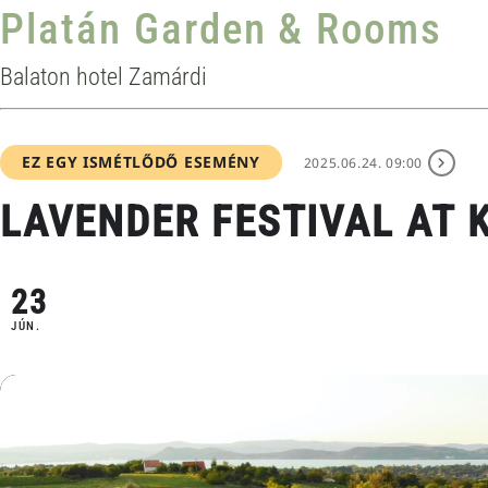
Platán Garden & Rooms
Balaton hotel Zamárdi
EZ EGY ISMÉTLŐDŐ ESEMÉNY
2025.06.24. 09:00
LAVENDER FESTIVAL AT
23
JÚN.