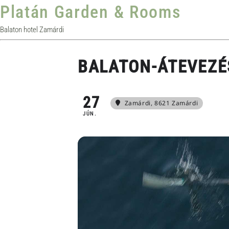
Platán Garden & Rooms
Balaton hotel Zamárdi
BALATON-ÁTEVEZÉ
27
Zamárdi
, 8621 Zamárdi
JÚN.