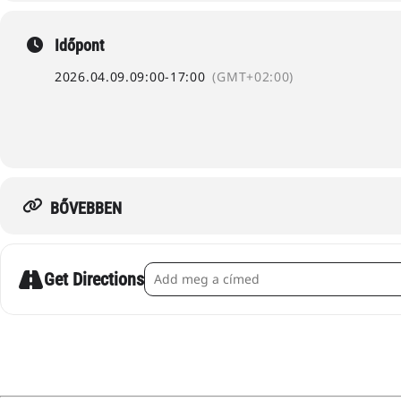
Időpont
2026.04.09.
09:00
-
17:00
(GMT+02:00)
BŐVEBBEN
Address - Tulipánszüret Kőröshegyen [
Get Directions