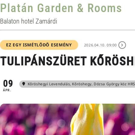
Platán Garden & Rooms
Balaton hotel Zamárdi
EZ EGY ISMÉTLŐDŐ ESEMÉNY
2026.04.10. 09:00
TULIPÁNSZÜRET KŐRÖS
09
Kőröshegyi Levendulás
, Kőröshegy, Dózsa György köz HRS
ÁPR.