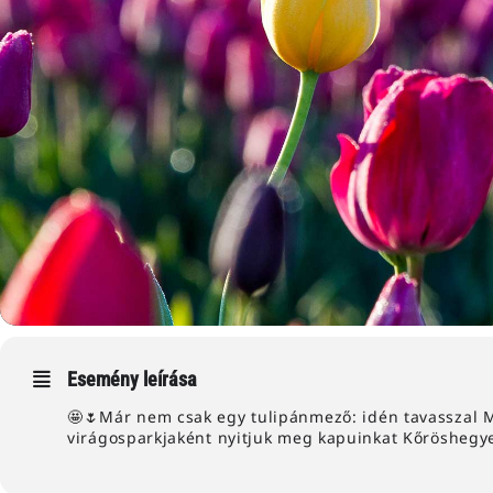
Esemény leírása
🤩🌷Már nem csak egy tulipánmező: idén tavasszal 
virágosparkjaként nyitjuk meg kapuinkat Kőröshegy