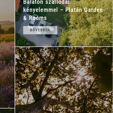
Balaton szállodai
kényelemmel – Platán Garden
& Rooms
BŐVEBBEN