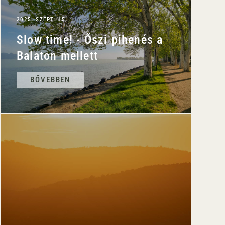
2025. SZEPT. 15.
Slow time! - Őszi pihenés a
Balaton mellett
BŐVEBBEN