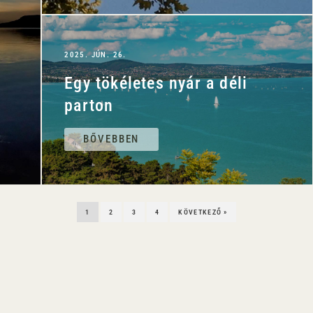
2025. JÚN. 26.
Egy tökéletes nyár a déli
parton
BŐVEBBEN
1
2
3
4
KÖVETKEZŐ »