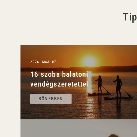
Ti
2026. MÁJ. 07.
16 szoba balatoni
vendégszeretettel
BŐVEBBEN