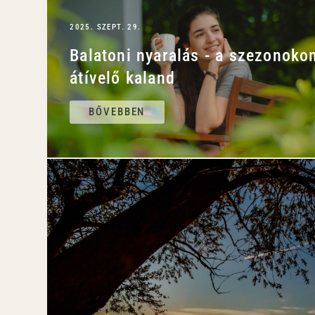
2025. SZEPT. 29.
Balatoni nyaralás - a szezonoko
átívelő kaland
BŐVEBBEN