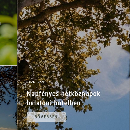
n
2026. JAN. 19.
Napfényes hétköznapok
balatoni hotelben
BŐVEBBEN