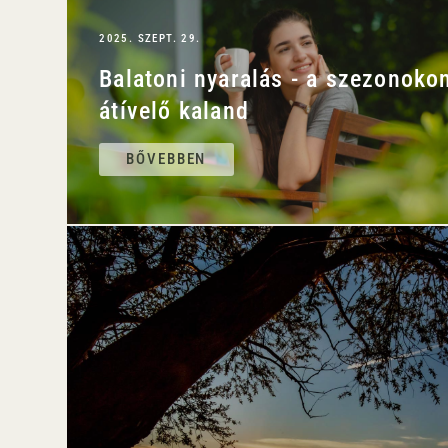
2025. SZEPT. 29.
Balatoni nyaralás - a szezonoko
átívelő kaland
BŐVEBBEN