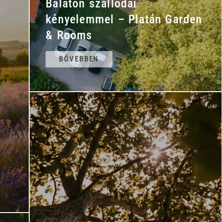
Balaton szállodai
kényelemmel – Platán Garden
& Rooms
BŐVEBBEN