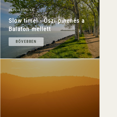
2025. SZEPT. 15.
Slow time! - Őszi pihenés a
Balaton mellett
BŐVEBBEN