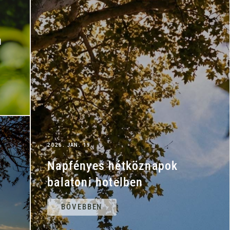
n
2026. JAN. 19.
Napfényes hétköznapok
balatoni hotelben
BŐVEBBEN