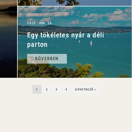
2025. JÚN. 26.
Egy tökéletes nyár a déli
parton
BŐVEBBEN
1
2
3
4
KÖVETKEZŐ »