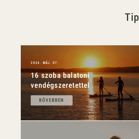
Ti
2026. MÁJ. 07.
16 szoba balatoni
vendégszeretettel
BŐVEBBEN