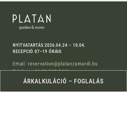
NYITVATARTÁS 2026.04.24 – 10.04.
RECEPCIÓ 07–19 ÓRÁIG
Email:
reservation@platanzamardi.hu
Telefon: +36 30 997 5411
Cím:
8621 Zamárdi, Damjanich u. 2/b.
ÁRKALKULÁCIÓ – FOGLALÁS
HÁZIREND
VENDÉGTÁJÉKOZTATÓ