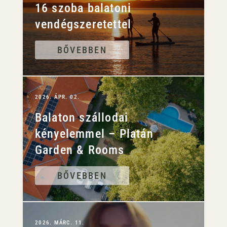
16 szoba balatoni
vendégszeretettel
BŐVEBBEN
2026. ÁPR. 02.
Balaton szállodai
kényelemmel – Platán
Garden & Rooms
BŐVEBBEN
2026. MÁRC. 11.