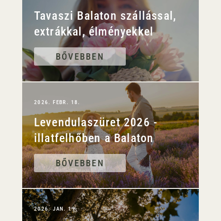
Tavaszi Balaton szállással,
extrákkal, élményekkel
BŐVEBBEN
2026. FEBR. 18.
Levendulaszüret 2026 -
illatfelhőben a Balaton
BŐVEBBEN
2026. JAN. 19.