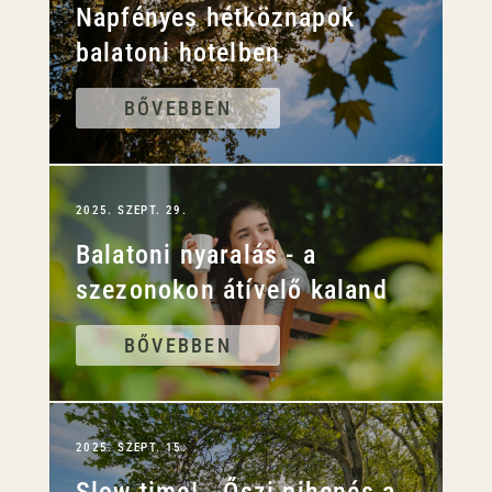
Napfényes hétköznapok
balatoni hotelben
BŐVEBBEN
2025. SZEPT. 29.
Balatoni nyaralás - a
szezonokon átívelő kaland
BŐVEBBEN
2025. SZEPT. 15.
Slow time! - Őszi pihenés a