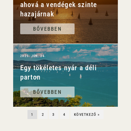
ahová a vendégek szinte
hazajárnak
BŐVEBBEN
2025. JÚN. 26.
Egy tökéletes nyár a déli
parton
BŐVEBBEN
1
2
3
4
KÖVETKEZŐ »