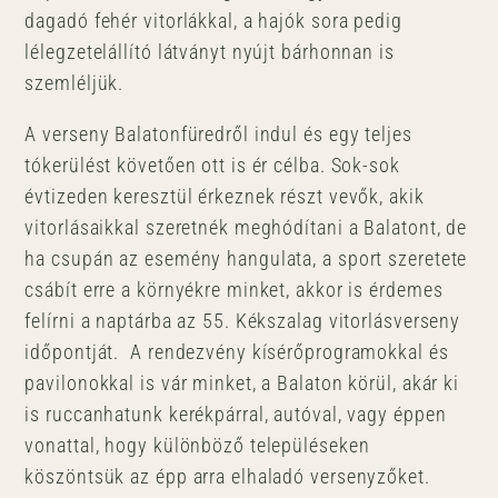
dagadó fehér vitorlákkal, a hajók sora pedig
lélegzetelállító látványt nyújt bárhonnan is
szemléljük.
A verseny Balatonfüredről indul és egy teljes
tókerülést követően ott is ér célba. Sok-sok
évtizeden keresztül érkeznek részt vevők, akik
vitorlásaikkal szeretnék meghódítani a Balatont, de
ha csupán az esemény hangulata, a sport szeretete
csábít erre a környékre minket, akkor is érdemes
felírni a naptárba az 55. Kékszalag vitorlásverseny
időpontját. A rendezvény kísérőprogramokkal és
pavilonokkal is vár minket, a Balaton körül, akár ki
is ruccanhatunk kerékpárral, autóval, vagy éppen
vonattal, hogy különböző településeken
köszöntsük az épp arra elhaladó versenyzőket.