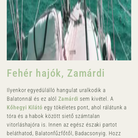
Fehér hajók, Zamárdi
Ilyenkor egyedülálló hangulat uralkodik a
Balatonnál és ez alól
Zamárdi
sem kivétel. A
Kőhegyi Kilátó
egy tökéletes pont, ahol rálátunk a
tóra és a habok között siető számtalan
vitorláshajóra is. Innen az egész északi partot
beláthatod, Balatonfűzfőtől, Badacsonyig. Hozz