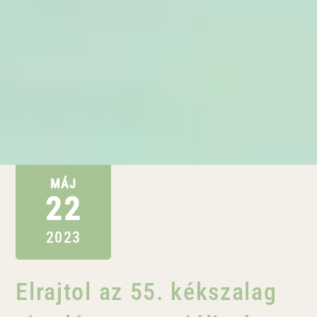
MÁJ
22
2023
Elrajtol az 55. kékszalag