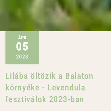
ÁPR
05
2023
Lilába öltözik a Balaton
környéke - Levendula
fesztiválok 2023-ban