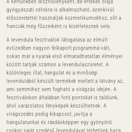
A kertünkben dísznövényként, de értékes olaja
gyógyászati célokra is alkalmazható, ezenkívül
előszeretettel használják kozmetikumokhoz, sőt a
franciák még fűszerként is kísérleteznek vele.
A levendula fesztiválok látogatása az elmúlt
évtizedben nagyon felkapott programmá vált,
sokan már a nyarak első elmaradhatatlan élményei
között tartják számon a levendulaszüretet. A
különleges illat, hangulat és a minőségi
levendulából készült termékek mellett a látvány az,
ami semmihez sem fogható a virágzás idején. A
fesztiválokon általában fotó pontokat is találunk,
ahol varázslatos fényképek készülhetnek. A
virágszedés pedig kikapcsol, javítja a
hangulatunkat és ráadásképpen egy gyönyörű
csokor saját szedésű levendulával térhetünk haza.