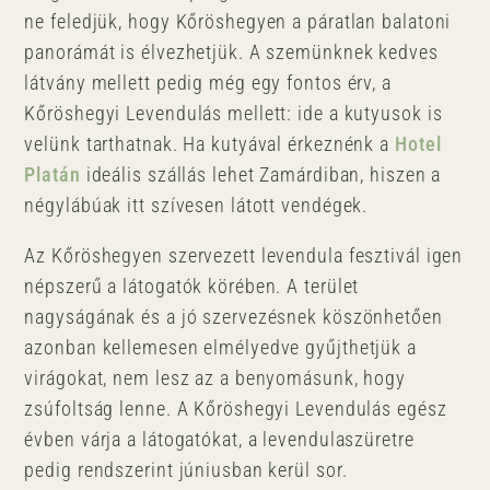
ne feledjük, hogy Kőröshegyen a páratlan balatoni
panorámát is élvezhetjük. A szemünknek kedves
látvány mellett pedig még egy fontos érv, a
Kőröshegyi Levendulás mellett: ide a kutyusok is
velünk tarthatnak. Ha kutyával érkeznénk a
Hotel
Platán
ideális szállás lehet Zamárdiban, hiszen a
négylábúak itt szívesen látott vendégek.
Az Kőröshegyen szervezett levendula fesztivál igen
népszerű a látogatók körében. A terület
nagyságának és a jó szervezésnek köszönhetően
azonban kellemesen elmélyedve gyűjthetjük a
virágokat, nem lesz az a benyomásunk, hogy
zsúfoltság lenne. A Kőröshegyi Levendulás egész
évben várja a látogatókat, a levendulaszüretre
pedig rendszerint júniusban kerül sor.