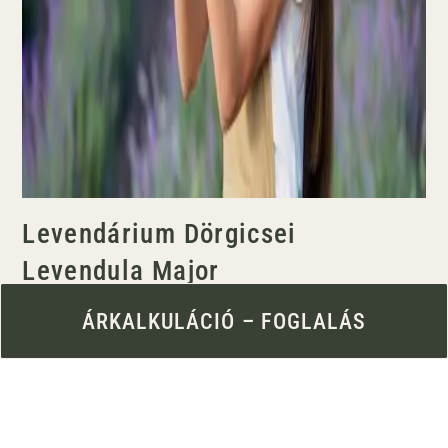
Levendárium Dörgicsei
Levendula Major
ÁRKALKULÁCIÓ – FOGLALÁS
Ez a Balaton-felvidéki levendula ültetvény több
szempontból is különlegesnek mondható. A
gyönyörűen gondozott birtok a kulturális
programoknak és művészeti alkotásoknak is
otthont ad. A mezőn modern szobrokkal