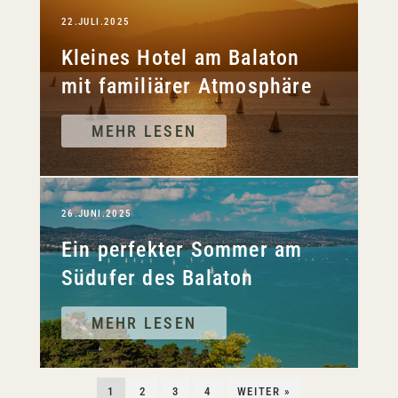
22.JULI.2025
Kleines Hotel am Balaton
mit familiärer Atmosphäre
MEHR LESEN
26.JUNI.2025
Ein perfekter Sommer am
Südufer des Balaton
MEHR LESEN
1
2
3
4
WEITER »