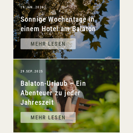
19.JAN..2026
Sonnige Wochentage in
einem Hotel am Balaton
MEHR LESEN
29.SEP..2025
Balaton-Urlaub – Ein
Abenteuer zu jeder
Jahreszeit
MEHR LESEN