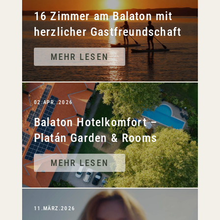
16 Zimmer am Balaton mit
herzlicher Gastfreundschaft
MEHR LESEN
02.APR..2026
Balaton Hotelkomfort –
Platán Garden & Rooms
MEHR LESEN
11.MÄRZ.2026