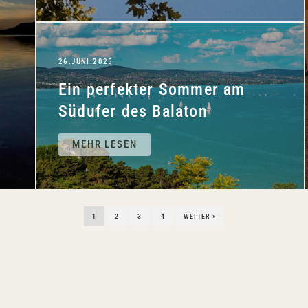
26.JUNI.2025
e
Ein perfekter Sommer am
Südufer des Balaton
MEHR LESEN
1
2
3
4
WEITER »