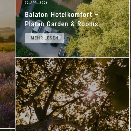
02.APR..2026
Balaton Hotelkomfort –
Platán Garden & Rooms
MEHR LESEN