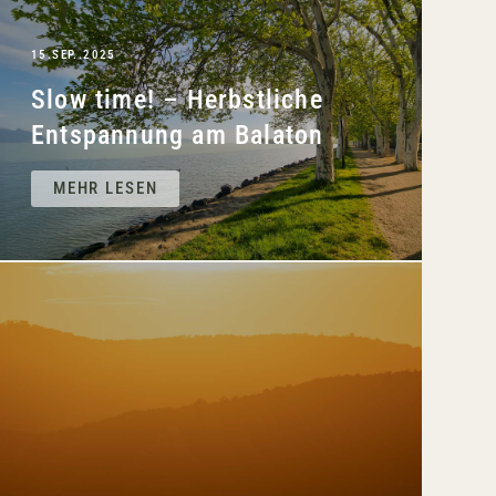
15.SEP..2025
Slow time! – Herbstliche
Entspannung am Balaton
MEHR LESEN